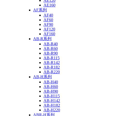
AE120
AE160
AF系列
AF40
AF60
AF90
AF120
AF160
AB-R系列
AB-R40
AB-R60
AB-R90
AB-R115
AB-R142
AB-R182
AB-R220
AB-H系列
AB-H40
AB-H60
AB-H90
AB-H115
AB-H142
AB-H182
AB-H220
ABR-H系列