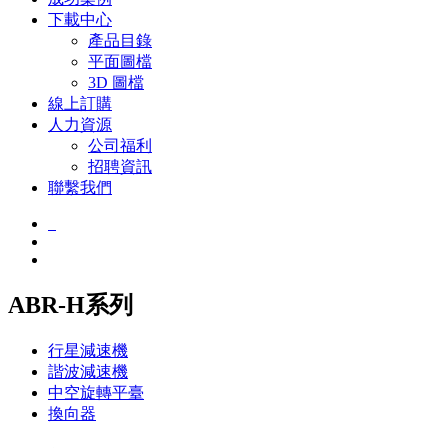
下載中心
產品目錄
平面圖檔
3D 圖檔
線上訂購
人力資源
公司福利
招聘資訊
聯繫我們
ABR-H系列
行星減速機
諧波減速機
中空旋轉平臺
換向器