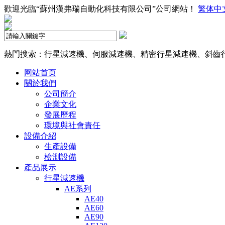
歡迎光臨“蘇州漢弗瑞自動化科技有限公司”公司網站！
繁体中
熱門搜索：行星減速機、伺服減速機、精密行星減速機、斜齒
网站首页
關於我們
公司簡介
企業文化
發展歷程
環境與社會責任
設備介紹
生產設備
檢測設備
產品展示
行星減速機
AE系列
AE40
AE60
AE90