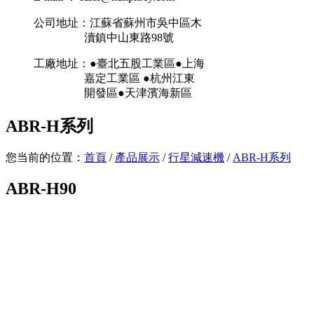
公司地址：江蘇省蘇州市吳中區木
瀆鎮中山東路98號
工廠地址：●臺北五股工業區●上海
嘉定工業區 ●杭州江東
開發區●天津濱海新區
ABR-H系列
您当前的位置：
首頁
/
產品展示
/
行星減速機
/
ABR-H系列
ABR-H90