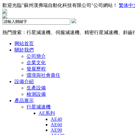
歡迎光臨"蘇州漢弗瑞自動化科技有限公司"公司網站！
繁体中
熱門搜索：行星減速機、伺服減速機、精密行星減速機、斜齒
网站首页
關於我們
公司簡介
企業文化
發展歷程
環境與社會責任
設備介紹
生產設備
檢測設備
產品展示
行星減速機
AE系列
AE40
AE60
AE90