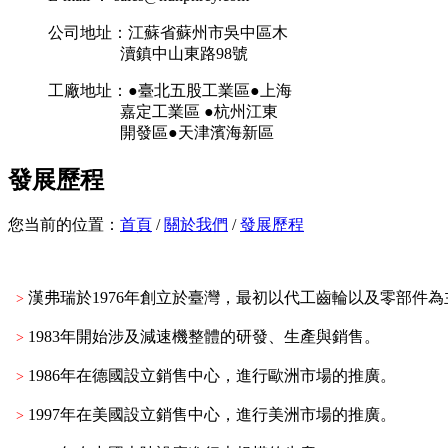
公司地址：江蘇省蘇州市吳中區木
瀆鎮中山東路98號
工廠地址：●臺北五股工業區●上海
嘉定工業區 ●杭州江東
開發區●天津濱海新區
發展歷程
您当前的位置：
首頁
/
關於我們
/
發展歷程
漢弗瑞於1976年創立於臺灣，最初以代工齒輪以及零部件
>
1983年開始涉及減速機整體的研發、生產與銷售。
>
1986年在德國設立銷售中心，進行歐洲市場的推廣。
>
1997年在美國設立銷售中心，進行美洲市場的推廣。
>