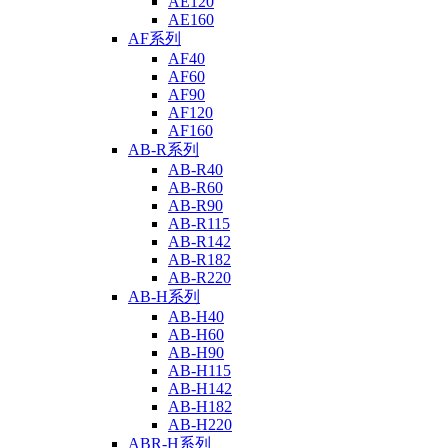
AE120
AE160
AF系列
AF40
AF60
AF90
AF120
AF160
AB-R系列
AB-R40
AB-R60
AB-R90
AB-R115
AB-R142
AB-R182
AB-R220
AB-H系列
AB-H40
AB-H60
AB-H90
AB-H115
AB-H142
AB-H182
AB-H220
ABR-H系列